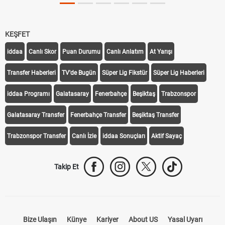
KEŞFET
iddaa
Canlı Skor
Puan Durumu
Canlı Anlatım
At Yarışı
Transfer Haberleri
TV'de Bugün
Süper Lig Fikstür
Süper Lig Haberleri
iddaa Programı
Galatasaray
Fenerbahçe
Beşiktaş
Trabzonspor
Galatasaray Transfer
Fenerbahçe Transfer
Beşiktaş Transfer
Trabzonspor Transfer
Canlı İzle
iddaa Sonuçları
Aktif Sayaç
Takip Et
Bize Ulaşın
Künye
Kariyer
About US
Yasal Uyarı