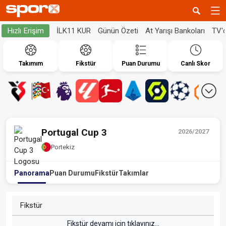
İLK11 KUR
Günün Özeti
At Yarışı Bankoları
TV'
Hızlı Erişim
Takımım
Fikstür
Puan Durumu
Canlı Skor
Portugal Cup 3
2026/2027
Portekiz
Panorama
Puan Durumu
Fikstür
Takımlar
Fikstür
Fikstür devamı için tıklayınız...