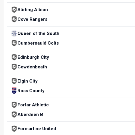
Stirling Albion
Cove Rangers
Queen of the South
Cumbernauld Colts
Edinburgh City
Cowdenbeath
Elgin City
Ross County
Forfar Athletic
Aberdeen B
Formartine United