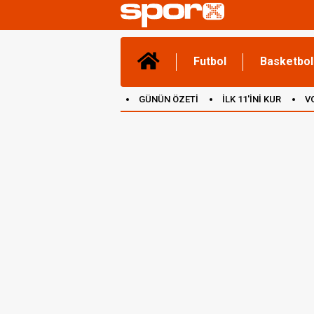
Futbol
Basketbol
GÜNÜN ÖZETİ
İLK 11'İNİ KUR
V
(YENİ) OYUNLAR
CANLI ANLATIM