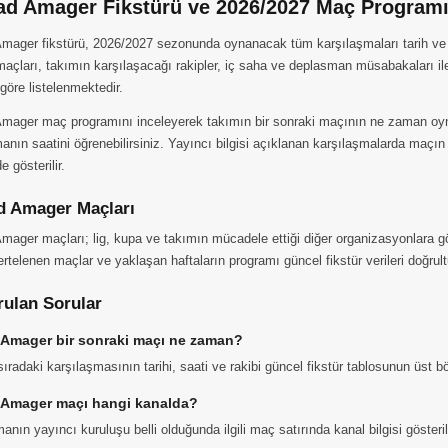
d Amager Fikstürü ve 2026/2027 Maç Program
ager fikstürü, 2026/2027 sezonunda oynanacak tüm karşılaşmaları tarih ve saa
çları, takımın karşılaşacağı rakipler, iç saha ve deplasman müsabakaları i
 göre listelenmektedir.
mager maç programını inceleyerek takımın bir sonraki maçının ne zaman oyn
anın saatini öğrenebilirsiniz. Yayıncı bilgisi açıklanan karşılaşmalarda maçın
 gösterilir.
 Amager Maçları
ager maçları; lig, kupa ve takımın mücadele ettiği diğer organizasyonlara gö
 ertelenen maçlar ve yaklaşan haftaların programı güncel fikstür verileri doğrul
rulan Sorular
Amager bir sonraki maçı ne zaman?
ıradaki karşılaşmasının tarihi, saati ve rakibi güncel fikstür tablosunun üst 
Amager maçı hangi kanalda?
anın yayıncı kuruluşu belli olduğunda ilgili maç satırında kanal bilgisi gösteri