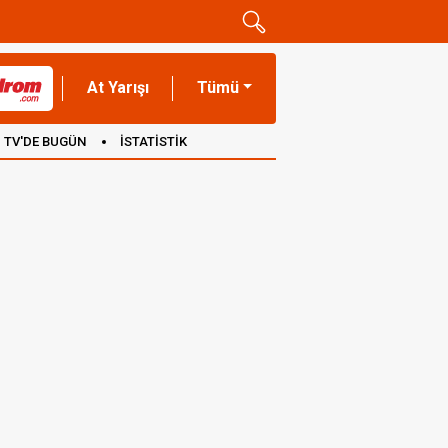
At Yarışı
Tümü
TV'DE BUGÜN
İSTATİSTİK