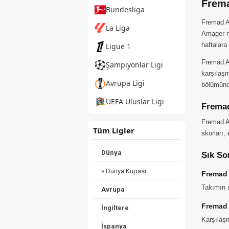
Frema
Bundesliga
Fremad Am
La Liga
Amager ma
haftalara
Ligue 1
Fremad A
Şampiyonlar Ligi
karşılaşm
Avrupa Ligi
bölümünde
UEFA Uluslar Ligi
Fremad
Fremad Am
Tüm Ligler
skorları,
Dünya
Sık So
» Dünya Kupası
Fremad 
Takımın s
Avrupa
Fremad 
İngiltere
Karşılaşm
İspanya