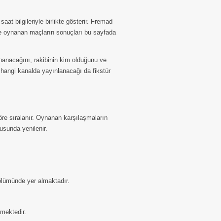
ı
t bilgileriyle birlikte gösterir. Fremad
le oynanan maçların sonuçları bu sayfada
anacağını, rakibinin kim olduğunu ve
 hangi kanalda yayınlanacağı da fikstür
re sıralanır. Oynanan karşılaşmaların
tusunda yenilenir.
bölümünde yer almaktadır.
lmektedir.