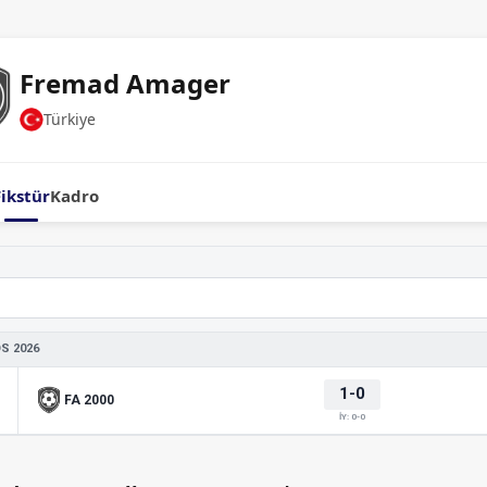
Fremad Amager
Türkiye
Fikstür
Kadro
S 2026
1-0
FA 2000
İY: 0-0