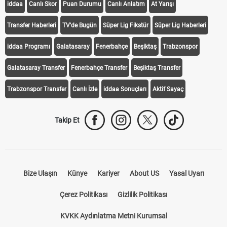
KEŞFET
iddaa
Canlı Skor
Puan Durumu
Canlı Anlatım
At Yarışı
Transfer Haberleri
TV'de Bugün
Süper Lig Fikstür
Süper Lig Haberleri
iddaa Programı
Galatasaray
Fenerbahçe
Beşiktaş
Trabzonspor
Galatasaray Transfer
Fenerbahçe Transfer
Beşiktaş Transfer
Trabzonspor Transfer
Canlı İzle
iddaa Sonuçları
Aktif Sayaç
Takip Et
Bize Ulaşın
Künye
Kariyer
About US
Yasal Uyarı
Çerez Politikası
Gizlilik Politikası