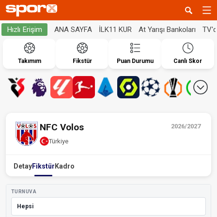
ANA SAYFA
İLK11 KUR
At Yarışı Bankoları
TV'
Hızlı Erişim
Takımım
Fikstür
Puan Durumu
Canlı Skor
NFC Volos
2026/2027
Türkiye
Detay
Fikstür
Kadro
TURNUVA