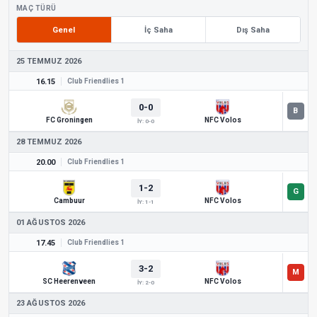
MAÇ TÜRÜ
Genel
İç Saha
Dış Saha
25 TEMMUZ 2026
16.15
Club Friendlies 1
0-0
FC Groningen
NFC Volos
İY: 0-0
28 TEMMUZ 2026
20.00
Club Friendlies 1
1-2
Cambuur
NFC Volos
İY: 1-1
01 AĞUSTOS 2026
17.45
Club Friendlies 1
3-2
SC Heerenveen
NFC Volos
İY: 2-0
23 AĞUSTOS 2026