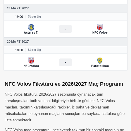
13 MART 2027
19.00
Süper Lig
-
Asteras T.
NFC Volos
20 MART 2027
18.00
Süper Lig
-
NFC Volos
Panetolikos
NFC Volos Fikstürü ve 2026/2027 Maç Programı
NFC Volos fikstürü, 2026/2027 sezonunda oynanacak tüm
karşılaşmaları tarih ve saat bilgileriyle birlikte gösterir. NFC Volos
maçları, takımın karşılaşacağı rakipler, iç saha ve deplasman
müsabakaları ile oynanan maçların sonuçları bu sayfada haftalara göre
listelenmektedir.
NFC Volos maç programını inceleyerek takımın bir sonraki maçının ne