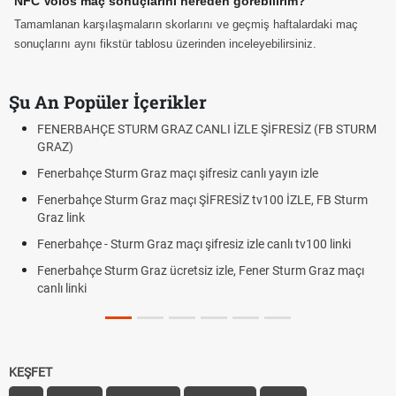
NFC Volos maç sonuçlarını nereden görebilirim?
Tamamlanan karşılaşmaların skorlarını ve geçmiş haftalardaki maç
sonuçlarını aynı fikstür tablosu üzerinden inceleyebilirsiniz.
Şu An Popüler İçerikler
SİZ (FB STURM
Fındık Fiyatı Açıklandı mı? 2026 TMO Fındık Alım Fiy
Oldu mu?
n izle
Altın Yükselecek mi, Yükselir mi? Altın Fiyatları İçi
Beklentiler
İZLE, FB Sturm
12. Yargı Paketi Resmî Gazete'de Yayımlandı mı?
Dakika Gelişmeleri
 tv100 linki
Fenerbahçe - Sturm Graz Maçı Ne Zaman? Şampiy
turm Graz maçı
Rövanşı Saat Kaçta, Hangi Kanalda?
Trabzonspor Avrupa Maçı Ne Zaman? UEFA Avrupa
Off Tarihi Belli Oldu