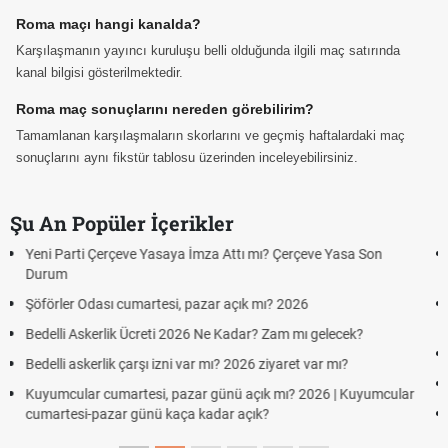
Roma maçı hangi kanalda?
Karşılaşmanın yayıncı kuruluşu belli olduğunda ilgili maç satırında
kanal bilgisi gösterilmektedir.
Roma maç sonuçlarını nereden görebilirim?
Tamamlanan karşılaşmaların skorlarını ve geçmiş haftalardaki maç
sonuçlarını aynı fikstür tablosu üzerinden inceleyebilirsiniz.
Şu An Popüler İçerikler
Hafta Sonları Yıllık İzinden Sayılır mı? Yıllık İzin Hesaplamasında
Cumartesi ve Pazar Detayı
Aras Kargo Cumartesi-pazar açık mı? 2026 Aras Kargo
Cumartesi çalışma saatleri!
Hazırlık Maçı ve Dostluk Maçı Nedir? Resmî Maçlardan Farkları
Süper Lig Kaç Hafta ve Toplam Kaç Maç Oynanır?
lar
Türkiye'de Transfer Dönemi Ne Zaman Başlıyor ve Bitiyor?