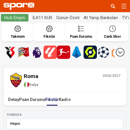
İLK11 KUR
Günün Özeti
At Yarışı Bankoları
TV'
Hızlı Erişim
Takımım
Fikstür
Puan Durumu
Canlı Skor
Roma
2026/2027
İtalya
Detay
Puan Durumu
Fikstür
Kadro
TURNUVA