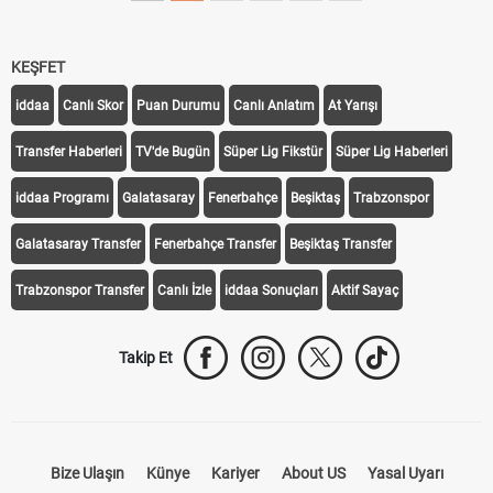
KEŞFET
iddaa
Canlı Skor
Puan Durumu
Canlı Anlatım
At Yarışı
Transfer Haberleri
TV'de Bugün
Süper Lig Fikstür
Süper Lig Haberleri
iddaa Programı
Galatasaray
Fenerbahçe
Beşiktaş
Trabzonspor
Galatasaray Transfer
Fenerbahçe Transfer
Beşiktaş Transfer
Trabzonspor Transfer
Canlı İzle
iddaa Sonuçları
Aktif Sayaç
Takip Et
Bize Ulaşın
Künye
Kariyer
About US
Yasal Uyarı