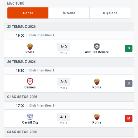
MAÇ TÜRÜ
Genel
İç Saha
Dış Saha
23 TEMMUZ 2026
19.00
Club Friendlies 1
6-0
Roma
ASD Trastevere
İY: 4-0
26 TEMMUZ 2026
18.30
Club Friendlies 1
3-3
Cannes
Roma
İY: 0-2
01 AĞUSTOS 2026
17.00
Club Friendlies 1
4-1
Cardiff City
Roma
İY: 3-0
04 AĞUSTOS 2026