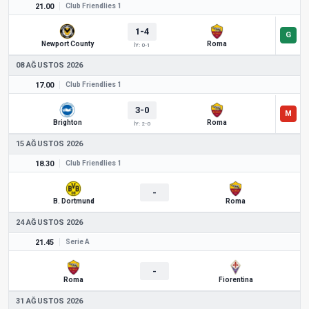
21.00
Club Friendlies 1
1-4
Newport County
Roma
İY: 0-1
08 AĞUSTOS 2026
17.00
Club Friendlies 1
3-0
Brighton
Roma
İY: 2-0
15 AĞUSTOS 2026
18.30
Club Friendlies 1
-
B. Dortmund
Roma
24 AĞUSTOS 2026
21.45
Serie A
-
Roma
Fiorentina
31 AĞUSTOS 2026