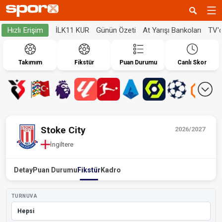
İLK11 KUR
Günün Özeti
At Yarışı Bankoları
TV'
Hızlı Erişim
Takımım
Fikstür
Puan Durumu
Canlı Skor
Stoke City
2026/2027
İngiltere
Detay
Puan Durumu
Fikstür
Kadro
TURNUVA