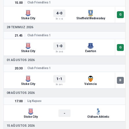
15.00
Club Friendlies 1
4-0
Stoke City
Sheffield Wednesday
İY: 1-0
28 TEMMUZ 2026
21.45
Club Friendlies 1
1-0
Stoke City
Everton
İY: 0-0
01 AĞUSTOS 2026
20.30
Club Friendlies 1
1-1
Stoke City
Valencia
İY: 0-1
08 AĞUSTOS 2026
17.00
Lig Kupası
-
Stoke City
Oldham Athletic
15 AĞUSTOS 2026