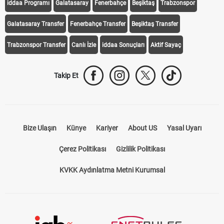
iddaa Programı
Galatasaray
Fenerbahçe
Beşiktaş
Trabzonspor
Galatasaray Transfer
Fenerbahçe Transfer
Beşiktaş Transfer
Trabzonspor Transfer
Canlı İzle
iddaa Sonuçları
Aktif Sayaç
Takip Et
Bize Ulaşın
Künye
Kariyer
About US
Yasal Uyarı
Çerez Politikası
Gizlilik Politikası
KVKK Aydınlatma Metni Kurumsal