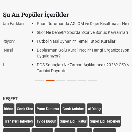
Şu An Popüler İçerikler
Puan Durumunda AG, OM ve Diğer Kısaltmalar Ne Anlama Gelir?
Skor Ne Demek? Sporda Skor ve Sonuç Kavramları
Futbol Nasıl Oynanır? Temel Futbol Kuralları
Deplasman Golü Kuralı Nedir? Hangi Organizasyonlarda
Uygulanıyor?
DGS Sonuçları Ne Zaman Açıklanacak 2026? ÖSYM Sonuç
Tarihini Duyurdu
KEŞFET
iddaa
Canlı Skor
Puan Durumu
Canlı Anlatım
At Yarışı
Transfer Haberleri
TV'de Bugün
Süper Lig Fikstür
Süper Lig Haberleri