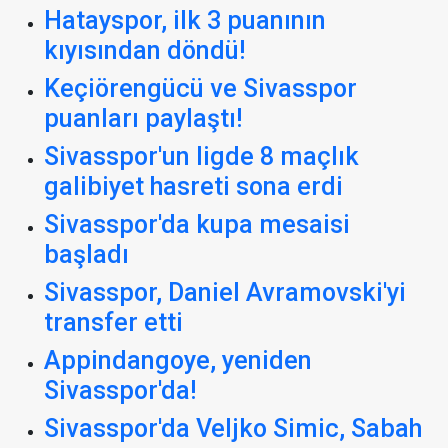
Hatayspor, ilk 3 puanının
kıyısından döndü!
Keçiörengücü ve Sivasspor
puanları paylaştı!
Sivasspor'un ligde 8 maçlık
galibiyet hasreti sona erdi
Sivasspor'da kupa mesaisi
başladı
Sivasspor, Daniel Avramovski'yi
transfer etti
Appindangoye, yeniden
Sivasspor'da!
Sivasspor'da Veljko Simic, Sabah