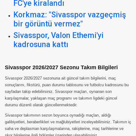
FC'ye kiralandı
Korkmaz: "Sivasspor vazgeçmiş
bir görüntü vermez"
Sivasspor, Valon Ethemi'yi
kadrosuna kattı
Sivasspor 2026/2027 Sezonu Takım Bilgileri
Sivasspor 2026/2027 sezonuna ait güncel takım bilgilerini, maç
sonuçlarını, fikstürü, puan durumu tablosunu ve futbolcu kadrosunu bu
sayfadan takip edebilirsiniz. Sivasspor maçları, oynanan son
karşılaşmalar, yaklaşan maç programı ve takımın ligdeki güncel
durumu düzenli olarak güncellenmektedir.
Sivasspor takımının sezon boyunca oynadığı maçları, aldığı
galibiyetleri, beraberlikleri ve mağlubiyetleri inceleyebilirsiniz. Takımın iç
saha ve deplasman karşılaşmalarına, rakiplerine, maç tarihlerine ve
skor bilgilerine ilgili bölümler üzerinden ulaşabilirsiniz.