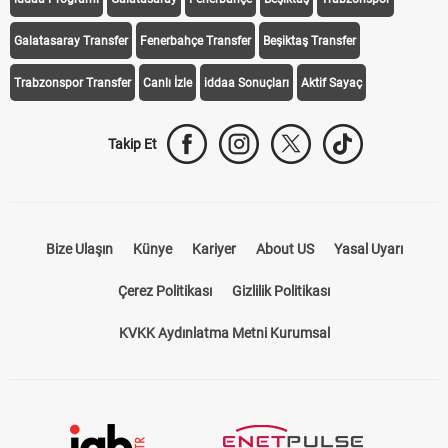
Galatasaray Transfer
Fenerbahçe Transfer
Beşiktaş Transfer
Trabzonspor Transfer
Canlı İzle
iddaa Sonuçları
Aktif Sayaç
Takip Et
Bize Ulaşın
Künye
Kariyer
About US
Yasal Uyarı
Çerez Politikası
Gizlilik Politikası
KVKK Aydınlatma Metni Kurumsal