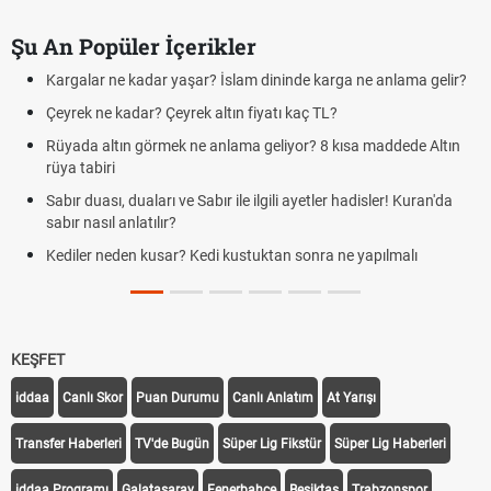
Şu An Popüler İçerikler
Kargalar ne kadar yaşar? İslam dininde karga ne anlama gelir?
Çeyrek ne kadar? Çeyrek altın fiyatı kaç TL?
Rüyada altın görmek ne anlama geliyor? 8 kısa maddede Altın
rüya tabiri
Sabır duası, duaları ve Sabır ile ilgili ayetler hadisler! Kuran'da
sabır nasıl anlatılır?
Kediler neden kusar? Kedi kustuktan sonra ne yapılmalı
KEŞFET
iddaa
Canlı Skor
Puan Durumu
Canlı Anlatım
At Yarışı
Transfer Haberleri
TV'de Bugün
Süper Lig Fikstür
Süper Lig Haberleri
iddaa Programı
Galatasaray
Fenerbahçe
Beşiktaş
Trabzonspor