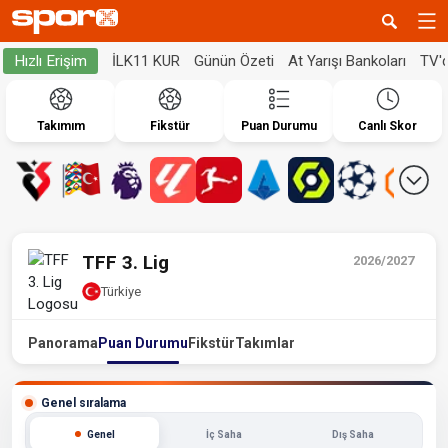
İLK11 KUR
Günün Özeti
At Yarışı Bankoları
TV'
Hızlı Erişim
Takımım
Fikstür
Puan Durumu
Canlı Skor
TFF 3. Lig
2026/2027
Türkiye
Panorama
Puan Durumu
Fikstür
Takımlar
Genel sıralama
Genel
İç Saha
Dış Saha