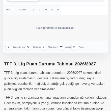
SIRA
TAKIM
O
G
M
AV
P
Puan durumu bilgisi bulunamadı.
O
G
M
AV
P
Oynadığı Maç
Galibiyet
Mağlubiyet
Averaj
Puan
TFF 3. Lig Puan Durumu Tablosu 2026/2027
TFF 3. Lig puan durumu tablosu, takımların 2026/2027 sezonundaki
güncel lig sıralamasını gösterir. Takımların oynadığı maç sayısı,
galibiyet, beraberlik, mağlubiyet, attığı gol, yediği gol, averaj ve toplam
puan bilgileri tabloda yer almaktadır.
TFF 3. Lig lig sıralaması oynanan maçların ardından güncellenmektedir.
Lider takım, şampiyonluk yarışı, Avrupa kupalarına katılma sıraları ve
alt sıralardaki takımların puan durumunu güncel tablo üzerinden takip